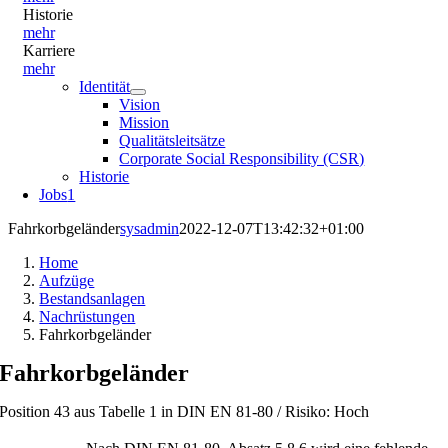
Historie
mehr
Karriere
mehr
Identität
Vision
Mission
Qualitätsleitsätze
Corporate Social Responsibility (CSR)
Historie
Jobs
1
Fahrkorbgeländer
sysadmin
2022-12-07T13:42:32+01:00
Home
Aufzüge
Bestandsanlagen
Nachrüstungen
Fahrkorbgeländer
Fahrkorbgeländer
Position 43 aus Tabelle 1 in DIN EN 81-80 / Risiko: Hoch