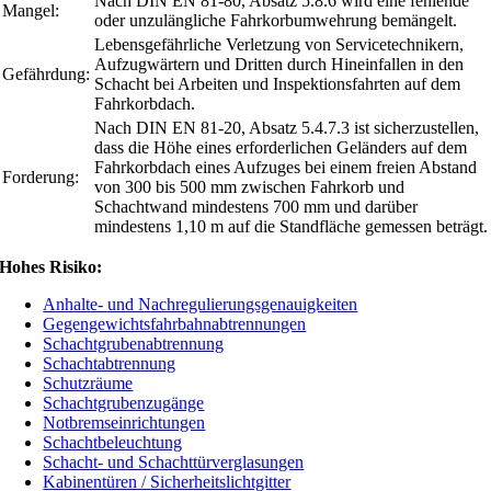
Nach DIN EN 81-80, Absatz 5.8.6 wird eine fehlende
Mangel:
oder unzulängliche Fahrkorbumwehrung bemängelt.
Lebensgefährliche Verletzung von Servicetechnikern,
Aufzugwärtern und Dritten durch Hineinfallen in den
Gefährdung:
Schacht bei Arbeiten und Inspektionsfahrten auf dem
Fahrkorbdach.
Nach DIN EN 81-20, Absatz 5.4.7.3 ist sicherzustellen,
dass die Höhe eines erforderlichen Geländers auf dem
Fahrkorbdach eines Aufzuges bei einem freien Abstand
Forderung:
von 300 bis 500 mm zwischen Fahrkorb und
Schachtwand mindestens 700 mm und darüber
mindestens 1,10 m auf die Standfläche gemessen beträgt.
Hohes Risiko:
Anhalte- und Nachregulierungsgenauigkeiten
Gegengewichtsfahrbahnabtrennungen
Schachtgrubenabtrennung
Schachtabtrennung
Schutzräume
Schachtgrubenzugänge
Notbremseinrichtungen
Schachtbeleuchtung
Schacht- und Schachttürverglasungen
Kabinentüren / Sicherheitslichtgitter