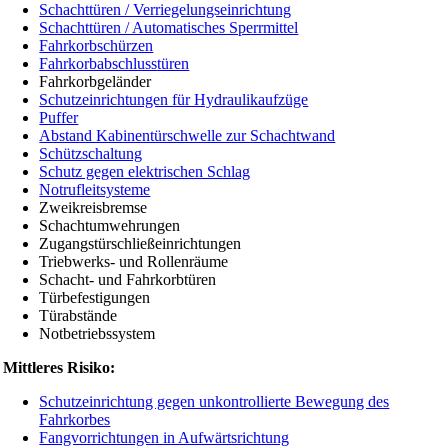
Schachttüren / Verriegelungseinrichtung
Schachttüren / Automatisches Sperrmittel
Fahrkorbschürzen
Fahrkorbabschlusstüren
Fahrkorbgeländer
Schutzeinrichtungen für Hydraulikaufzüge
Puffer
Abstand Kabinentürschwelle zur Schachtwand
Schützschaltung
Schutz gegen elektrischen Schlag
Notrufleitsysteme
Zweikreisbremse
Schachtumwehrungen
Zugangstürschließeinrichtungen
Triebwerks- und Rollenräume
Schacht- und Fahrkorbtüren
Türbefestigungen
Türabstände
Notbetriebssystem
Mittleres Risiko:
Schutzeinrichtung gegen unkontrollierte Bewegung des
Fahrkorbes
Fangvorrichtungen in Aufwärtsrichtung