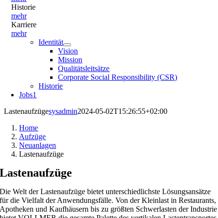
Historie
mehr
Karriere
mehr
Identität
Vision
Mission
Qualitätsleitsätze
Corporate Social Responsibility (CSR)
Historie
Jobs
1
Lastenaufzüge
sysadmin
2024-05-02T15:26:55+02:00
Home
Aufzüge
Neuanlagen
Lastenaufzüge
Lastenaufzüge
Die Welt der Lastenaufzüge bietet unterschiedlichste Lösungsansätze
für die Vielfalt der Anwendungsfälle. Von der Kleinlast in Restaurants,
Apotheken und Kaufhäusern bis zu größten Schwerlasten der Industrie
bietet VOLLMER die gesamte Palette des vertikalen Lastentransportes