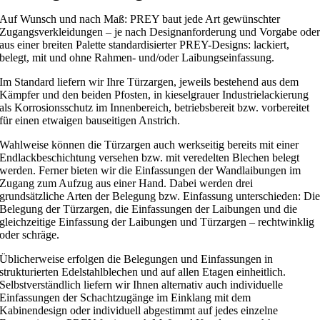
Auf Wunsch und nach Maß: PREY baut jede Art gewünschter
Zugangsverkleidungen – je nach Designanforderung und Vorgabe ode
aus einer breiten Palette standardisierter PREY-Designs: lackiert,
belegt, mit und ohne Rahmen- und/oder Laibungseinfassung.
Im Standard liefern wir Ihre Türzargen, jeweils bestehend aus dem
Kämpfer und den beiden Pfosten, in kieselgrauer Industrielackierung
als Korrosionsschutz im Innenbereich, betriebsbereit bzw. vorbereitet
für einen etwaigen bauseitigen Anstrich.
Wahlweise können die Türzargen auch werkseitig bereits mit einer
Endlackbeschichtung versehen bzw. mit veredelten Blechen belegt
werden. Ferner bieten wir die Einfassungen der Wandlaibungen im
Zugang zum Aufzug aus einer Hand. Dabei werden drei
grundsätzliche Arten der Belegung bzw. Einfassung unterschieden: Di
Belegung der Türzargen, die Einfassungen der Laibungen und die
gleichzeitige Einfassung der Laibungen und Türzargen – rechtwinklig
oder schräge.
Üblicherweise erfolgen die Belegungen und Einfassungen in
strukturierten Edelstahlblechen und auf allen Etagen einheitlich.
Selbstverständlich liefern wir Ihnen alternativ auch individuelle
Einfassungen der Schachtzugänge im Einklang mit dem
Kabinendesign oder individuell abgestimmt auf jedes einzelne