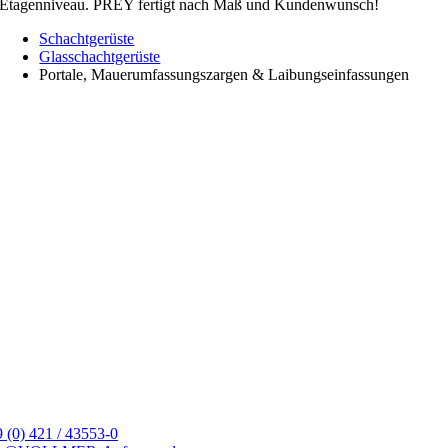
Etagenniveau. PREY fertigt nach Maß und Kundenwunsch!
Schachtgerüste
Glasschachtgerüste
Portale, Mauerumfassungszargen & Laibungseinfassungen
 (0) 421 / 43553-0