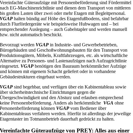
Vereinfachte Güteraufzüge mit Personenbeförderung sind Fördermittel
nach EG-Maschinenrichtlinie und dienen dem Transport von mittleren
bis großen Lasten über zwei oder mehr Etagen mit Begleitpersonal.
VGAP
halten bündig auf Höhe des Etagenfußbodens, sind befahrbar
durch Flurfördergeräte wie beispielsweise Hubwagen und – bei
entsprechender Auslegung – auch Gabelstapler und werden manuell
bzw. nicht automatisch beschickt.
Bevorzugt werden
VGAP
in Industrie- und Gewerbebetrieben,
Bürogebäuden und Geschoßwohnungsbauten für den Transport von
Produktionsgütern, Möbeln, Kraftfahrzeugen, etc. als wirtschaftliche
Alternative zu Personen- und Lastenaufzügen nach Aufzugrichtlinie
eingesetzt.
VGAP
benötigen den Bauraum herkömmlicher Aufzüge
und können mit eigenem Schacht geliefert oder in vorhandene
Gebäudestrukturen eingebaut werden.
VGAP
sind begehbar, und verfügen über ein Kabinentableau sowie
über sicherheitstechnische Einrichtungen gegen die
Übergeschwindigkeit und den Absturz und erlauben entsprechend
keine Personenbeförderung. Anders als herkömmliche
VGA
ohne
Personenbeförderung können
VGAP
vom Bediener über
Kabinentableaus verfahren werden. Hierfür ist allerdings der jeweilige
Etagentaster im Totmannbetrieb dauerhaft gedrückt zu halten.
Vereinfachte Güteraufzüge von PREY: Alles aus einer