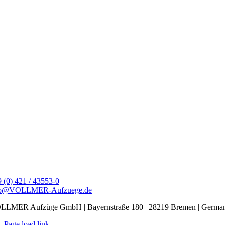
 (0) 421 / 43553-0
fo@VOLLMER-Aufzuege.de
LLMER Aufzüge GmbH | Bayernstraße 180 | 28219 Bremen | Germa
Page load link